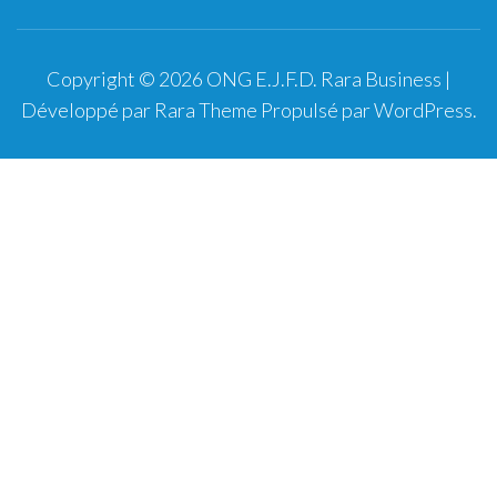
Copyright © 2026
ONG E.J.F.D
.
Rara Business |
Développé par
Rara Theme
Propulsé par
WordPress
.