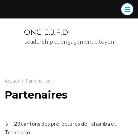
Aller
au
contenu
(Pressez
ONG E.J.F.D
Entrée)
Leadership et engagement citoyen
Accueil
>
Partenaires
Partenaires
23 cantons des préfectures de Tchamba et
Tchaoudjo