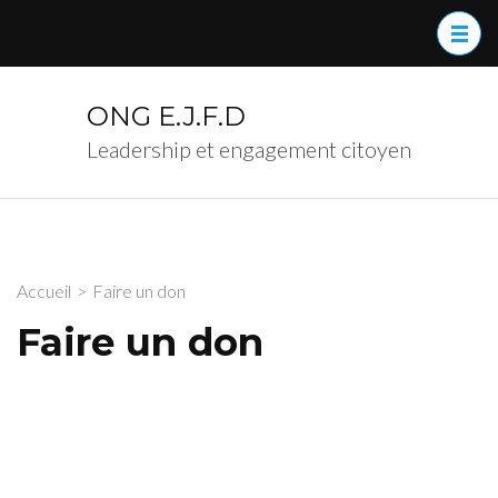
Aller
au
contenu
(Pressez
ONG E.J.F.D
Entrée)
Leadership et engagement citoyen
Accueil
>
Faire un don
Faire un don