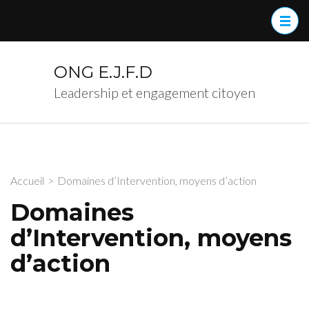
Aller
au
contenu
(Pressez
ONG E.J.F.D
Entrée)
Leadership et engagement citoyen
Accueil
>
Domaines d’Intervention, moyens d’action
Domaines
d’Intervention, moyens
d’action