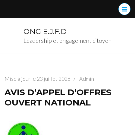
Aller
au
contenu
(Pressez
ONG E.J.F.D
Entrée)
Leadership et engagement citoyen
Mise à jour le
23 juillet 2026
/
Admin
AVIS D’APPEL D’OFFRES
OUVERT NATIONAL