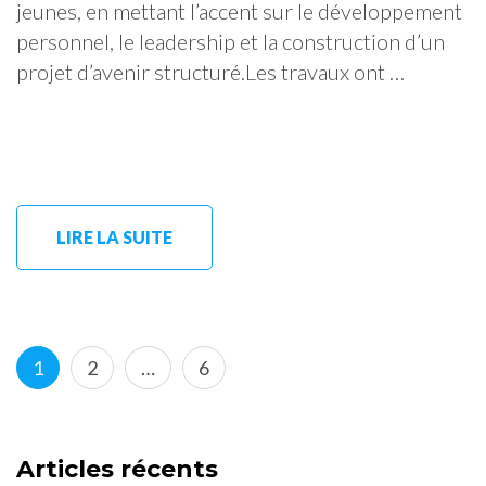
jeunes, en mettant l’accent sur le développement
personnel, le leadership et la construction d’un
projet d’avenir structuré.Les travaux ont …
LIRE LA SUITE
Navigation
Page
Page
Page
1
2
…
6
des
articles
Articles récents