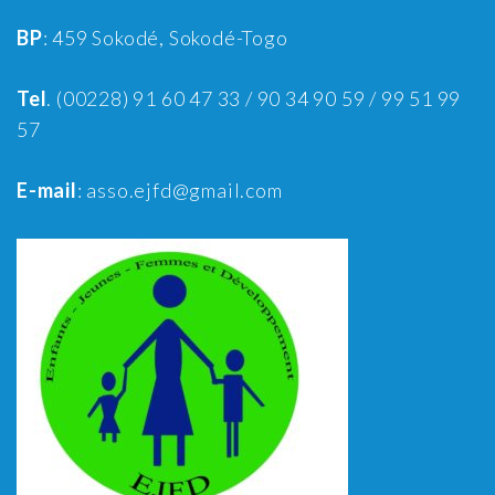
BP
: 459 Sokodé, Sokodé-Togo
Tel
. (00228) 91 60 47 33 / 90 34 90 59 / 99 51 99
57
E-mail
: asso.ejfd@gmail.com