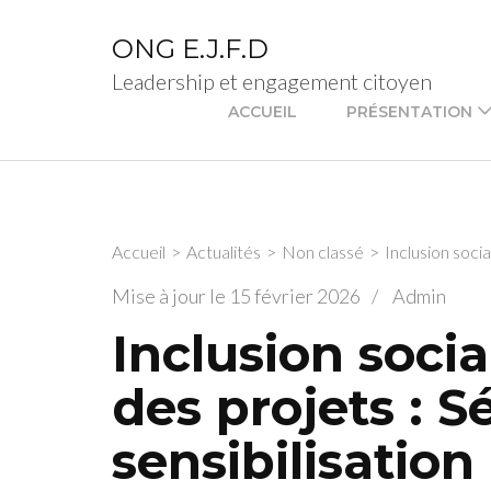
Aller
au
ONG E.J.F.D
contenu
Leadership et engagement citoyen
(Pressez
ACCUEIL
PRÉSENTATION
Entrée)
Accueil
>
Actualités
>
Non classé
>
Inclusion soci
Mise à jour le
15 février 2026
/
Admin
Inclusion socia
des projets : 
sensibilisation