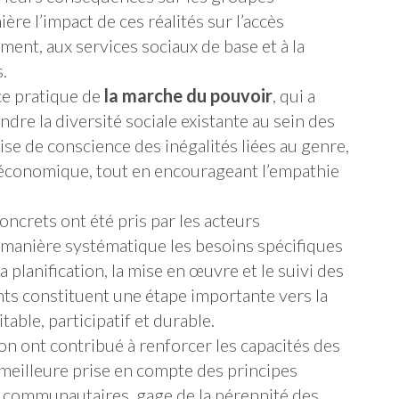
re l’impact de ces réalités sur l’accès
ent, aux services sociaux de base et à la
.
ce pratique de
la marche du pouvoir
, qui a
re la diversité sociale existante au sein des
ise de conscience des inégalités liées au genre,
io-économique, tout en encourageant l’empathie
ncrets ont été pris par les acteurs
e manière systématique les besoins spécifiques
 planification, la mise en œuvre et le suivi des
s constituent une étape importante vers la
ble, participatif et durable.
ion ont contribué à renforcer les capacités des
 meilleure prise en compte des principes
ns communautaires, gage de la pérennité des