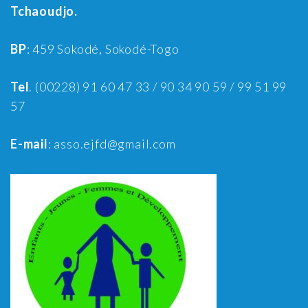
Tchaoudjo.
BP
: 459 Sokodé, Sokodé-Togo
Tel
. (00228) 91 60 47 33 / 90 34 90 59 / 99 51 99
57
E-mail
: asso.ejfd@gmail.com