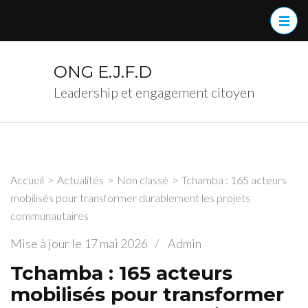
Aller
au
contenu
(Pressez
ONG E.J.F.D
Entrée)
Leadership et engagement citoyen
Accueil
>
Actualités
>
Non classé
>
Tchamba : 165 acteurs
mobilisés pour transformer durablement les projets
communautaires
Mise à jour le
17 mai 2026
/
Admin
Tchamba : 165 acteurs
mobilisés pour transformer