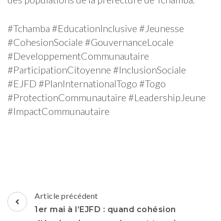
#Tchamba #EducationInclusive #Jeunesse
#CohesionSociale #GouvernanceLocale
#DeveloppementCommunautaire
#ParticipationCitoyenne #InclusionSociale
#EJFD #PlanInternationalTogo #Togo
#ProtectionCommunautaire #LeadershipJeune
#ImpactCommunautaire
Navigation
Article précédent
d'article
1er mai à l’EJFD : quand cohésion