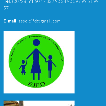
Tel
. (00228) 91 60 47 33 / 90 34 90 59 / 99 51 99
57
E-mail
: asso.ejfd@gmail.com